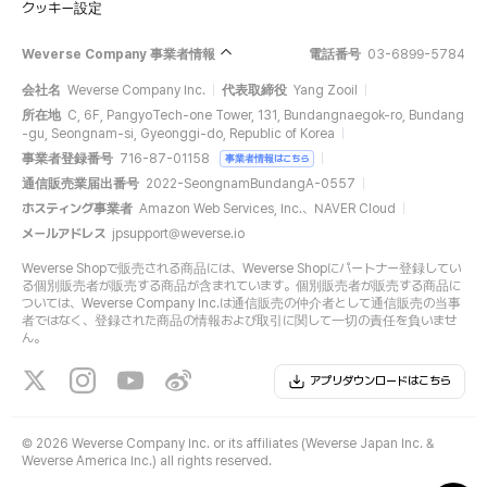
クッキー設定
Weverse Company 事業者情報
電話番号
03-6899-5784
会社名
Weverse Company Inc.
代表取締役
Yang Zooil
所在地
C, 6F, PangyoTech-one Tower, 131, Bundangnaegok-ro, Bundang
-gu, Seongnam-si, Gyeonggi-do, Republic of Korea
事業者登録番号
716-87-01158
事業者情報はこちら
通信販売業届出番号
2022-SeongnamBundangA-0557
ホスティング事業者
Amazon Web Services, Inc.、NAVER Cloud
メールアドレス
jpsupport@weverse.io
Weverse Shopで販売される商品には、Weverse Shopにパートナー登録してい
る個別販売者が販売する商品が含まれています。個別販売者が販売する商品に
ついては、Weverse Company Inc.は通信販売の仲介者として通信販売の当事
者ではなく、登録された商品の情報および取引に関して一切の責任を負いませ
ん。
アプリダウンロードはこちら
©
2026 Weverse Company Inc. or its affiliates (Weverse Japan Inc. &
Weverse America Inc.) all rights reserved.