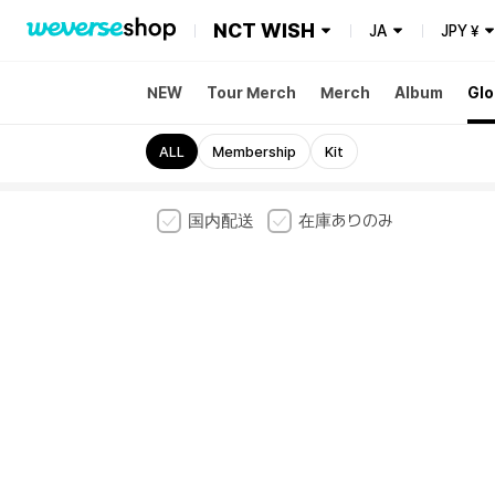
NCT WISH
JA
JPY
¥
NEW
Tour Merch
Merch
Album
Glo
ALL
Membership
Kit
国内配送
在庫ありのみ