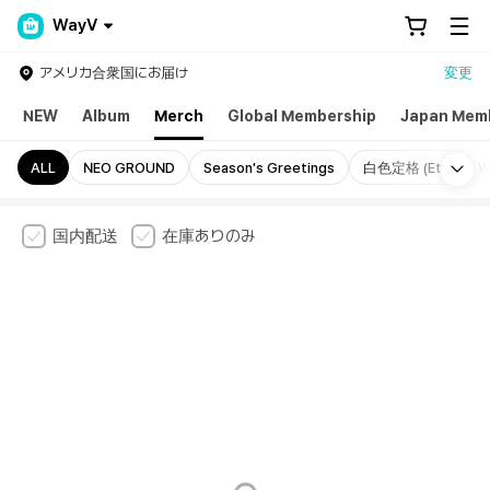
WayV
アメリカ合衆国にお届け
変更
NEW
Album
Merch
Global Membership
Japan Mem
Mo
ALL
NEO GROUND
Season's Greetings
白色定格 (Eternal Wh
国内配送
在庫ありのみ