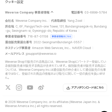
クッキー設定
Weverse Company 事業者情報
電話番号
03-6899-5784
会社名
Weverse Company Inc.
代表取締役
Yang Zooil
所在地
C, 6F, PangyoTech-one Tower, 131, Bundangnaegok-ro, Bundang
-gu, Seongnam-si, Gyeonggi-do, Republic of Korea
事業者登録番号
716-87-01158
事業者情報はこちら
通信販売業届出番号
2022-SeongnamBundangA-0557
ホスティング事業者
Amazon Web Services, Inc.、NAVER Cloud
メールアドレス
jpsupport@weverse.io
Weverse Shopで販売される商品には、Weverse Shopにパートナー登録してい
る個別販売者が販売する商品が含まれています。個別販売者が販売する商品に
ついては、Weverse Company Inc.は通信販売の仲介者として通信販売の当事
者ではなく、登録された商品の情報および取引に関して一切の責任を負いませ
ん。
アプリダウンロードはこちら
©
2026 Weverse Company Inc. or its affiliates (Weverse Japan Inc. &
Weverse America Inc.) all rights reserved.