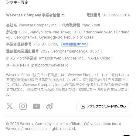
クッキー設定
Weverse Company 事業者情報
電話番号
03-6899-5784
会社名
Weverse Company Inc.
代表取締役
Yang Zooil
所在地
C, 6F, PangyoTech-one Tower, 131, Bundangnaegok-ro, Bundang
-gu, Seongnam-si, Gyeonggi-do, Republic of Korea
事業者登録番号
716-87-01158
事業者情報はこちら
通信販売業届出番号
2022-SeongnamBundangA-0557
ホスティング事業者
Amazon Web Services, Inc.、NAVER Cloud
メールアドレス
jpsupport@weverse.io
Weverse Shopで販売される商品には、Weverse Shopにパートナー登録してい
る個別販売者が販売する商品が含まれています。個別販売者が販売する商品に
ついては、Weverse Company Inc.は通信販売の仲介者として通信販売の当事
者ではなく、登録された商品の情報および取引に関して一切の責任を負いませ
ん。
アプリダウンロードはこちら
©
2026 Weverse Company Inc. or its affiliates (Weverse Japan Inc. &
Weverse America Inc.) all rights reserved.