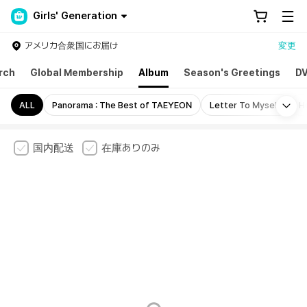
Girls' Generation
アメリカ合衆国にお届け
変更
rch
Global Membership
Album
Season's Greetings
DV
Mo
ALL
Panorama : The Best of TAEYEON
Letter To Myself
H
国内配送
在庫ありのみ