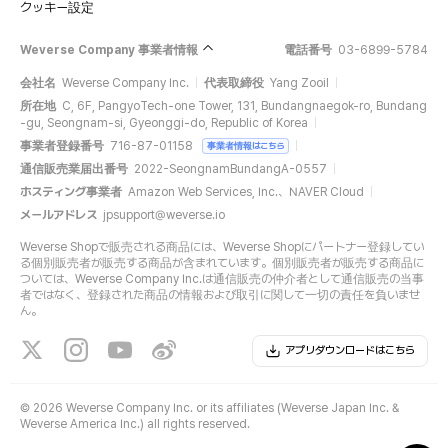
クッキー設定
Weverse Company 事業者情報
電話番号
03-6899-5784
会社名
Weverse Company Inc.
代表取締役
Yang Zooil
所在地
C, 6F, PangyoTech-one Tower, 131, Bundangnaegok-ro, Bundang
-gu, Seongnam-si, Gyeonggi-do, Republic of Korea
事業者登録番号
716-87-01158
事業者情報はこちら
通信販売業届出番号
2022-SeongnamBundangA-0557
ホスティング事業者
Amazon Web Services, Inc.、NAVER Cloud
メールアドレス
jpsupport@weverse.io
Weverse Shopで販売される商品には、Weverse Shopにパートナー登録してい
る個別販売者が販売する商品が含まれています。個別販売者が販売する商品に
ついては、Weverse Company Inc.は通信販売の仲介者として通信販売の当事
者ではなく、登録された商品の情報および取引に関して一切の責任を負いませ
ん。
アプリダウンロードはこちら
©
2026 Weverse Company Inc. or its affiliates (Weverse Japan Inc. &
Weverse America Inc.) all rights reserved.