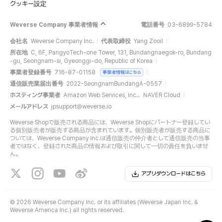
クッキー設定
Weverse Company 事業者情報
電話番号
03-6899-5784
会社名
Weverse Company Inc.
代表取締役
Yang Zooil
所在地
C, 6F, PangyoTech-one Tower, 131, Bundangnaegok-ro, Bundang
-gu, Seongnam-si, Gyeonggi-do, Republic of Korea
事業者登録番号
716-87-01158
事業者情報はこちら
通信販売業届出番号
2022-SeongnamBundangA-0557
ホスティング事業者
Amazon Web Services, Inc.、NAVER Cloud
メールアドレス
jpsupport@weverse.io
Weverse Shopで販売される商品には、Weverse Shopにパートナー登録してい
る個別販売者が販売する商品が含まれています。個別販売者が販売する商品に
ついては、Weverse Company Inc.は通信販売の仲介者として通信販売の当事
者ではなく、登録された商品の情報および取引に関して一切の責任を負いませ
ん。
アプリダウンロードはこちら
©
2026 Weverse Company Inc. or its affiliates (Weverse Japan Inc. &
Weverse America Inc.) all rights reserved.