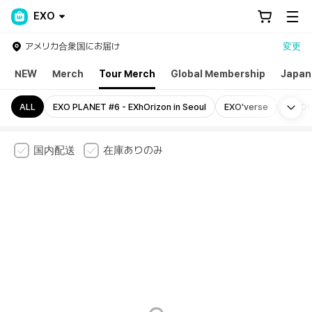
EXO
アメリカ合衆国にお届け
変更
NEW
Merch
Tour Merch
Global Membership
Japan
Mo
ALL
EXO PLANET #6 - EXhOrizon in Seoul
EXO'verse
KAIO
国内配送
在庫ありのみ