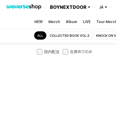
BOYNEXTDOOR
JA
NEW
Merch
Album
LIVE
Tour Merc
ALL
COLLECTED BOOK VOL.3
KNOCK ON Vo
国内配送
在庫ありのみ