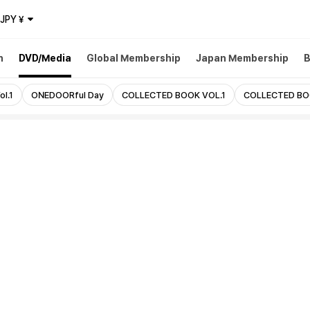
JPY
¥
h
DVD/Media
Global Membership
Japan Membership
l.1
ONEDOORful Day
COLLECTED BOOK VOL.1
COLLECTED BO