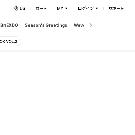
US
カート
MY
ログイン
サポート
BBNEXDO
Season's Greetings
Weverse Merch
OK VOL.2