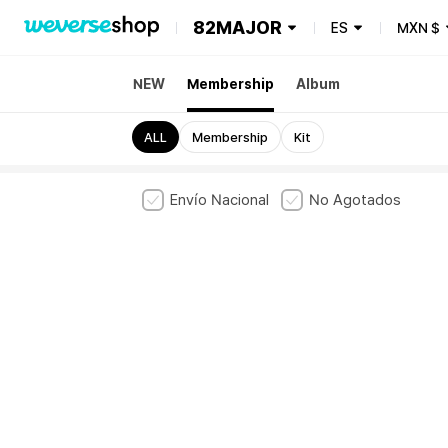
82MAJOR
ES
MXN
$
NEW
Membership
Album
ALL
Membership
Kit
Envío Nacional
No Agotados