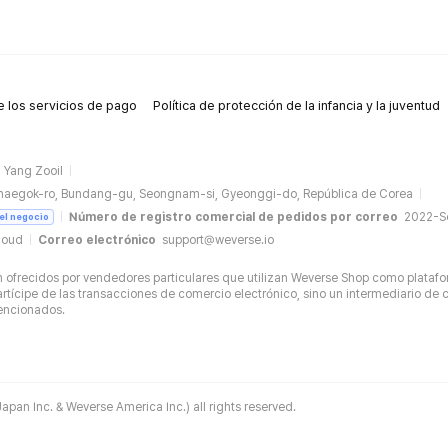
 los servicios de pago
Política de protección de la infancia y la juventud
Yang Zooil
naegok-ro, Bundang-gu, Seongnam-si, Gyeonggi-do, República de Corea
Número de registro comercial de pedidos por correo
2022-
del negocio
loud
Correo electrónico
support@weverse.io
ofrecidos por vendedores particulares que utilizan Weverse Shop como platafo
tícipe de las transacciones de comercio electrónico, sino un intermediario de c
mencionados.
apan Inc. & Weverse America Inc.) all rights reserved.