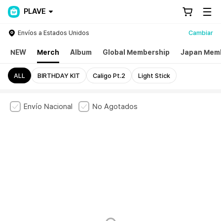
PLAVE
Envíos a Estados Unidos
Cambiar
NEW
Merch
Album
Global Membership
Japan Mem
ALL
BIRTHDAY KIT
Caligo Pt.2
Light Stick
Envío Nacional
No Agotados