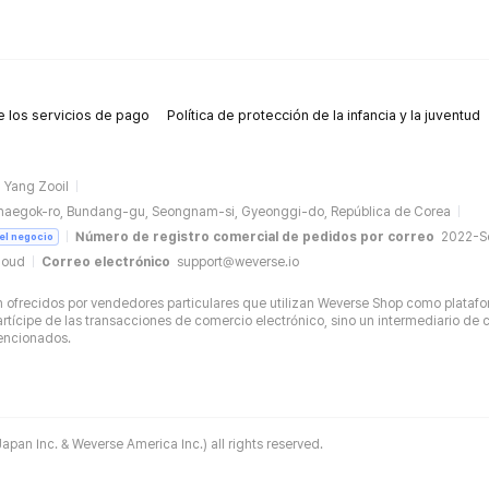
 los servicios de pago
Política de protección de la infancia y la juventud
Yang Zooil
naegok-ro, Bundang-gu, Seongnam-si, Gyeonggi-do, República de Corea
Número de registro comercial de pedidos por correo
2022-
del negocio
loud
Correo electrónico
support@weverse.io
ofrecidos por vendedores particulares que utilizan Weverse Shop como platafo
tícipe de las transacciones de comercio electrónico, sino un intermediario de c
mencionados.
apan Inc. & Weverse America Inc.) all rights reserved.