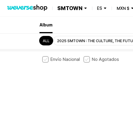
SMTOWN
ES
MXN
$
Album
ALL
2025 SMTOWN : THE CULTURE, THE FUT
Envío Nacional
No Agotados