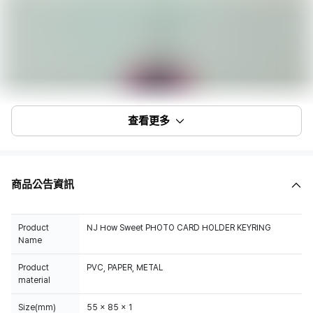
查看更多
商品公告資訊
Product
NJ How Sweet PHOTO CARD HOLDER KEYRING
Name
Product
PVC, PAPER, METAL
material
Size(mm)
55 x 85 x 1