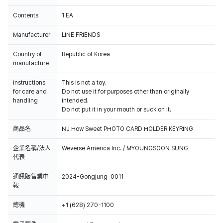
Contents
1 EA
Manufacturer
LINE FRIENDS
Country of
Republic of Korea
manufacture
Instructions
This is not a toy.
for care and
Do not use it for purposes other than originally
handling
intended.
Do not put it in your mouth or suck on it.
商品名
NJ How Sweet PHOTO CARD HOLDER KEYRING
企業名稱/法人
Weverse America Inc. / MYOUNGSOON SUNG
代表
通訊販售業申
2024-Gongjung-0011
報
總機
+1 (628) 270-1100