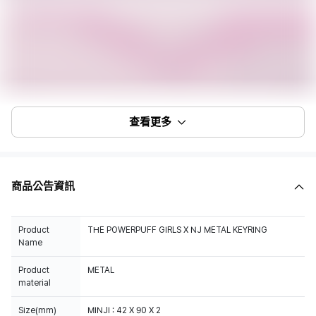
查看更多
商品公告資訊
Product
THE POWERPUFF GIRLS X NJ METAL KEYRING
Name
Product
METAL
material
Size(mm)
MINJI : 42 X 90 X 2