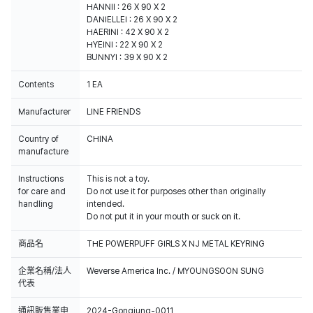
HANNII : 26 X 90 X 2
DANIELLEI : 26 X 90 X 2
HAERINI : 42 X 90 X 2
HYEINI : 22 X 90 X 2
BUNNYI : 39 X 90 X 2
Contents
1 EA
Manufacturer
LINE FRIENDS
Country of
CHINA
manufacture
Instructions
This is not a toy.
for care and
Do not use it for purposes other than originally
handling
intended.
Do not put it in your mouth or suck on it.
商品名
THE POWERPUFF GIRLS X NJ METAL KEYRING
企業名稱/法人
Weverse America Inc. / MYOUNGSOON SUNG
代表
通訊販售業申
2024-Gongjung-0011