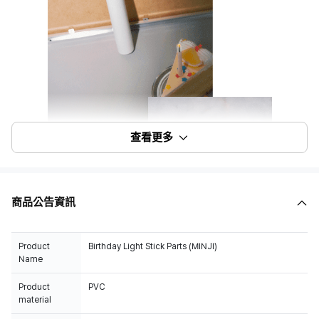
查看更多
商品公告資訊
Product
Birthday Light Stick Parts (MINJI)
Name
Product
PVC
material