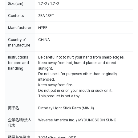
Size(cm)
1.7*2 / 1.7*2
Contents
2EA 1SET
Manufacturer
HYBE
Country of
CHINA
manufacture
Instructions
Be careful not to hurt your hand from sharp edges.
for care and
Keep away from hot, humid places and direct
handling
sunlight.
Do not use it for purposes other than originally
intended.
Keep away from fire.
Do not put in or on your mouth or suck on it.
This product is not a toy.
商品名
Birthday Light Stick Parts (MINJI)
企業名稱/法人
Weverse America Inc. / MYOUNGSOON SUNG
代表
通訊販售業申
2024-Gongjung-0011