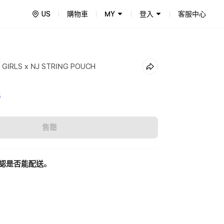
US
購物車
MY
登入
客服中心
GIRLS x NJ STRING POUCH
5
售罄
認是否能配送。