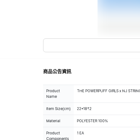
商品公告資訊
Product
THE POWERPUFF GIRLS x NJ STRI
Name
Item Size(cm)
22*18*.2
Material
POLYESTER 100%
Product
1 EA
Components