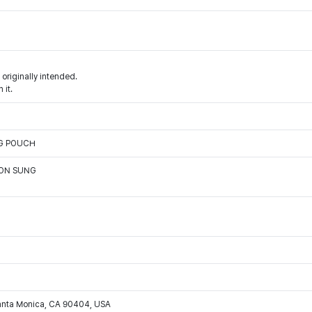
 originally intended.
 it.
NG POUCH
OON SUNG
Santa Monica, CA 90404, USA