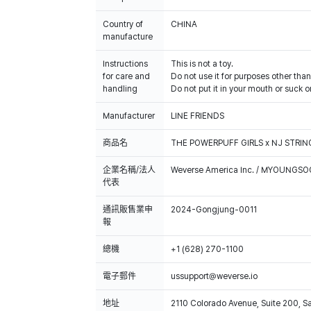
Country of
CHINA
manufacture
Instructions
This is not a toy.
for care and
Do not use it for purposes other than
handling
Do not put it in your mouth or suck on
Manufacturer
LINE FRIENDS
商品名
THE POWERPUFF GIRLS x NJ STRI
企業名稱/法人
Weverse America Inc. / MYOUNGS
代表
通訊販售業申
2024-Gongjung-0011
報
總機
+1 (628) 270-1100
電子郵件
ussupport@weverse.io
地址
2110 Colorado Avenue, Suite 200, 