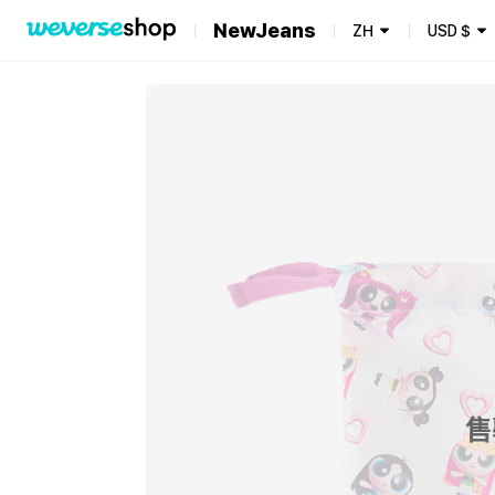
NewJeans
ZH
USD
$
售