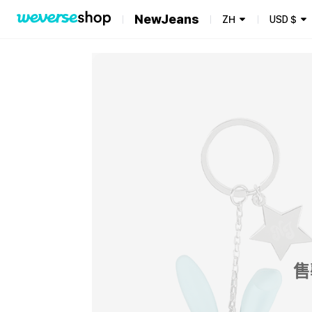
NewJeans
ZH
USD
$
售