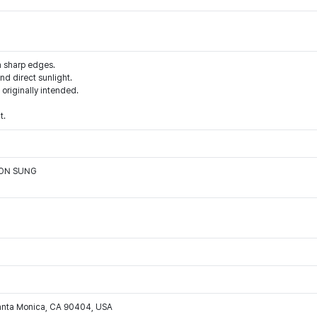
m sharp edges.
d direct sunlight.
 originally intended.
t.
OON SUNG
Santa Monica, CA 90404, USA