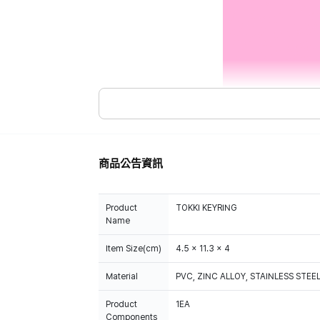
商品公告資訊
Product
TOKKI KEYRING
Name
Item Size(cm)
4.5 x 11.3 x 4
Material
PVC, ZINC ALLOY, STAINLESS STEE
Product
1EA
Components