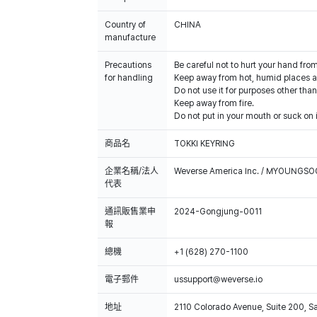
Country of
CHINA
manufacture
Precautions
Be careful not to hurt your hand fro
for handling
Keep away from hot, humid places an
Do not use it for purposes other than
Keep away from fire.
Do not put in your mouth or suck on i
商品名
TOKKI KEYRING
企業名稱/法人
Weverse America Inc. / MYOUNGS
代表
通訊販售業申
2024-Gongjung-0011
報
總機
+1 (628) 270-1100
電子郵件
ussupport@weverse.io
地址
2110 Colorado Avenue, Suite 200, 