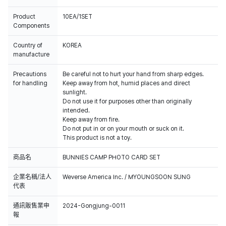
Product
10EA/1SET
Components
Country of
KOREA
manufacture
Precautions
Be careful not to hurt your hand from sharp edges.
for handling
Keep away from hot, humid places and direct
sunlight.
Do not use it for purposes other than originally
intended.
Keep away from fire.
Do not put in or on your mouth or suck on it.
This product is not a toy.
商品名
BUNNIES CAMP PHOTO CARD SET
企業名稱/法人
Weverse America Inc. / MYOUNGSOON SUNG
代表
通訊販售業申
2024-Gongjung-0011
報