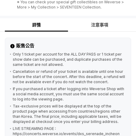
※ You can check your special gift collectibles on Weverse >
More > My Collection > SEVENTEEN Collection.
詳情
注意事項
販售公告
Only 1 ticket per account for the ALL DAY PASS or 1 ticket per
show date can be purchased, and duplicate purchases of the
same ticket are not allowed.
Cancellation or refund of your ticket is available until one hour
before the start of the concert. After this deadline, a refund will
not be available even if you do not watch the concert.
If you purchased a ticket after logging into Weverse Shop with
a social media account, you must use the same social account
to log into the viewing page.
Tax-exclusive prices will be displayed at the top of the
product page when accessing from countries/regions other
than Korea. The final price, including applicable taxes, will be
displayed at checkout once you enter your billing address.
LIVE STREAMING PAGE :
https://concerts.weverse.io/events/dxs_serenade_incheon