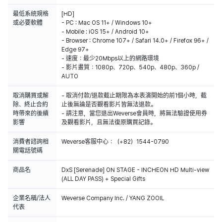
最低系統規格
[HD]
或必要軟體
- PC : Mac OS 11+ / Windows 10+
- Mobile : iOS 15+ / Android 10+
- Browser : Chrome 107+ / Safari 14.0+ / Firefox 96+ /
Edge 97+
- 速度：最少20Mbps以上的網路環境
- 影片畫質：1080p、720p、540p、480p、360p /
AUTO
取消購買或解
- 取消付款/退款截止期限為本表演開始的前1個小時，截
除、終止合約
止後無論是否觀看影片皆無法退款。
時帶來的後續
- 請注意，當您退出Weverse會員時，將無法驗證使用券
影響
及觀看影片，且無法復原購買記錄。
消費者諮詢相
Weverse客服中心：（+82）1544-0790
關電話號碼
商品名
DxS [Serenade] ON STAGE - INCHEON HD Multi-view
(ALL DAY PASS) + Special Gifts
企業名稱/法人
Weverse Company Inc. / YANG ZOOIL
代表