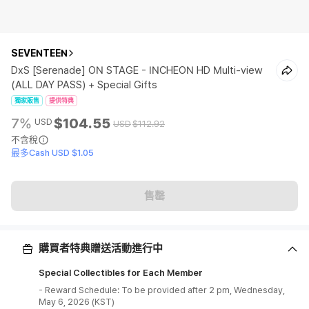
SEVENTEEN
DxS [Serenade] ON STAGE - INCHEON HD Multi-view
(ALL DAY PASS) + Special Gifts
獨家販售
提供特典
7%
$104.55
USD
USD
$112.92
不含稅
最多Cash USD $1.05
售罄
購買者特典贈送活動進行中
Special Collectibles for Each Member
- Reward Schedule: To be provided after 2 pm, Wednesday,
May 6, 2026 (KST)