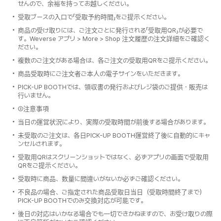
せんので、余裕を持ってお越しください。
受取ブースの入口で「受取予約時間」をご提示ください。
商品の受け取りには、ご注文ごとに発行される「受取用QR」が必要で
す。Weverse アプリ > More > Shop 注文履歴の注文詳細をご確認く
ださい。
複数のご注文がある場合は、各ご注文の受取用QRをご提示ください。
商品受取時にご注文者ご本人の電子サインをいただきます。
PICK-UP BOOTHでは、領収書の発行およびレジ袋のご提供・販売は
行いません。
③注意事項
当日の運営状況により、実際の受取時間が前後する場合があります。
未受取のご注文は、各日PICK-UP BOOTH運営終了後に自動的にキャ
ンセルされます。
受取用QRはスクリーンショットではなく、必ずアプリの画面で受取用
QRをご提示ください。
受取時に商品、数量に間違いがないか必ずご確認ください。
不良品の場合、ご指定された商品受取日当日（受取時間終了まで）
PICK-UP BOOTHでのみ交換対応が可能です。
後日の対応はいかなる場合でも一切できかねますので、お受け取りの際