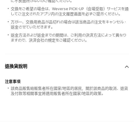
に不良箇所がないかご確認ください。
交換をご希望の場合は、Weverse PICK-UP（会場受取）サービスを通
してご注文されたアプリ内の注文履歴画面を必ずご提示ください。
万が一、交換用商品が品切れの場合は該当商品の注文をキャンセル・
返金させていただきます。
返金方法および返金までの期間は、ご利用の決済方法によって異なり
ますので、決済会社の規定をご確認ください。
退換貨說明
注意事項
該商品販售給販售者所在國家/地區的居民，關於該商品的取消、退貨
及付款等相關事宜將適用販售者所在國家/地區的政策。