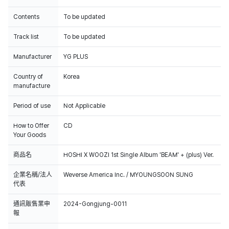
Contents
To be updated
Track list
To be updated
Manufacturer
YG PLUS
Country of
Korea
manufacture
Period of use
Not Applicable
How to Offer
CD
Your Goods
商品名
HOSHI X WOOZI 1st Single Album 'BEAM' + (plus) Ver.
企業名稱/法人
Weverse America Inc. / MYOUNGSOON SUNG
代表
通訊販售業申
2024-Gongjung-0011
報