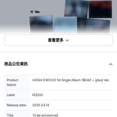
查看更多
商品公告資訊
Product
HOSHI X WOOZI 1st Single Album 'BEAM' + (plus) Ver.
Name
Label
PLEDIS
Release date
2025.03.14
Title
To be announced