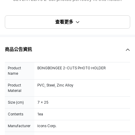
查看更多
商品公告資訊
Product
BONGBONGEE 2-CUTS PHOTO HOLDER
Name
Product
PVC, Steel, Zinc Alloy
Material
Size (cm)
7 x 25
Contents
1ea
Manufacturer
Icons Corp.