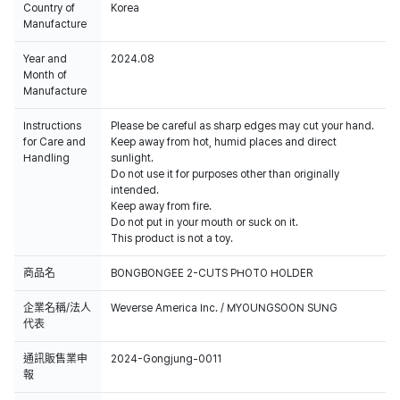
Country of
Korea
Manufacture
Year and
2024.08
Month of
Manufacture
Instructions
Please be careful as sharp edges may cut your hand.
for Care and
Keep away from hot, humid places and direct
Handling
sunlight.
Do not use it for purposes other than originally
intended.
Keep away from fire.
Do not put in your mouth or suck on it.
This product is not a toy.
商品名
BONGBONGEE 2-CUTS PHOTO HOLDER
企業名稱/法人
Weverse America Inc. / MYOUNGSOON SUNG
代表
通訊販售業申
2024-Gongjung-0011
報