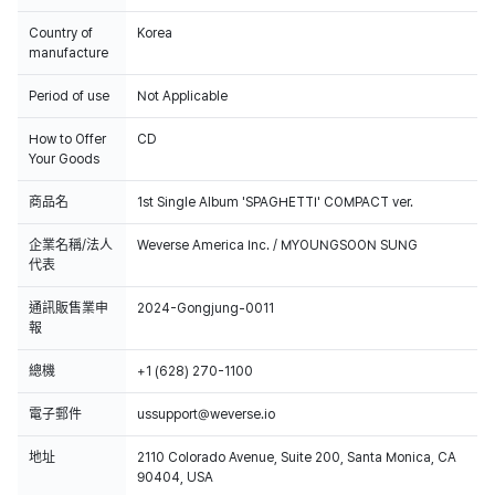
Country of
Korea
manufacture
Period of use
Not Applicable
How to Offer
CD
Your Goods
商品名
1st Single Album 'SPAGHETTI' COMPACT ver.
企業名稱/法人
Weverse America Inc. / MYOUNGSOON SUNG
代表
通訊販售業申
2024-Gongjung-0011
報
總機
+1 (628) 270-1100
電子郵件
ussupport@weverse.io
地址
2110 Colorado Avenue, Suite 200, Santa Monica, CA
90404, USA