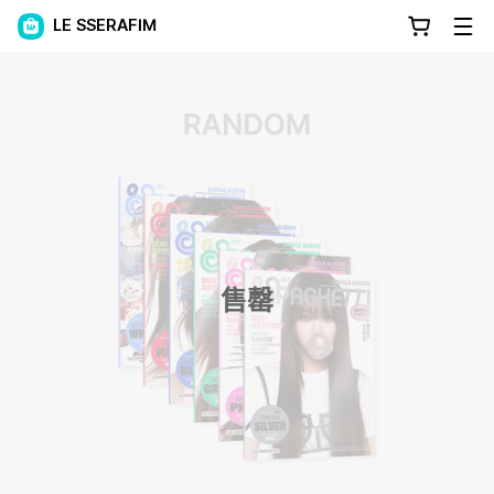
LE SSERAFIM
售罄