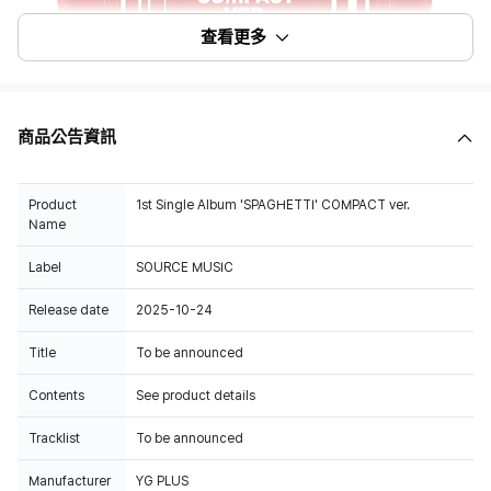
查看更多
商品公告資訊
Product
1st Single Album 'SPAGHETTI' COMPACT ver.
Name
Label
SOURCE MUSIC
Release date
2025-10-24
Title
To be announced
Contents
See product details
Tracklist
To be announced
Manufacturer
YG PLUS