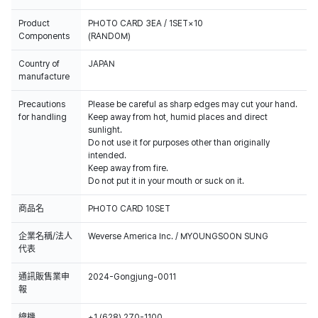
Product
PHOTO CARD 3EA / 1SET×10
Components
(RANDOM)
Country of
JAPAN
manufacture
Precautions
Please be careful as sharp edges may cut your hand.
for handling
Keep away from hot, humid places and direct
sunlight.
Do not use it for purposes other than originally
intended.
Keep away from fire.
Do not put it in your mouth or suck on it.
商品名
PHOTO CARD 10SET
企業名稱/法人
Weverse America Inc. / MYOUNGSOON SUNG
代表
通訊販售業申
2024-Gongjung-0011
報
總機
+1 (628) 270-1100