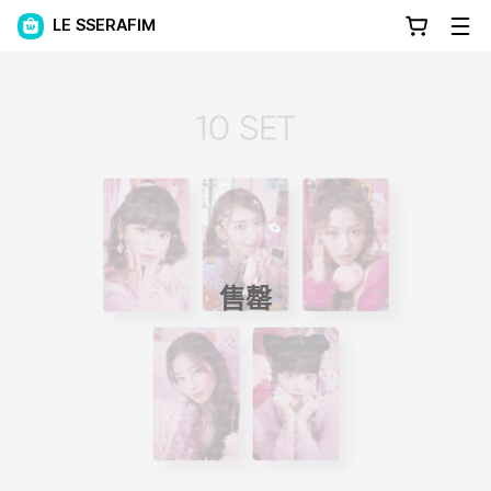
LE SSERAFIM
售罄