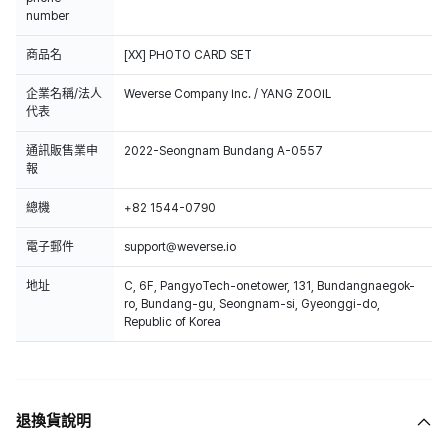
number
商品名
[XX] PHOTO CARD SET
企業名稱/法人
Weverse Company Inc. / YANG ZOOIL
代表
通訊販售業申
2022-Seongnam Bundang A-0557
報
總機
+82 1544-0790
電子郵件
support@weverse.io
地址
C, 6F, PangyoTech-onetower, 131, Bundangnaegok-
ro, Bundang-gu, Seongnam-si, Gyeonggi-do,
Republic of Korea
退換貨說明