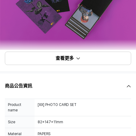
查看更多
商品公告資訊
Product
[XX] PHOTO CARD SET
name
Size
82x147x11mm
Material
PAPERS