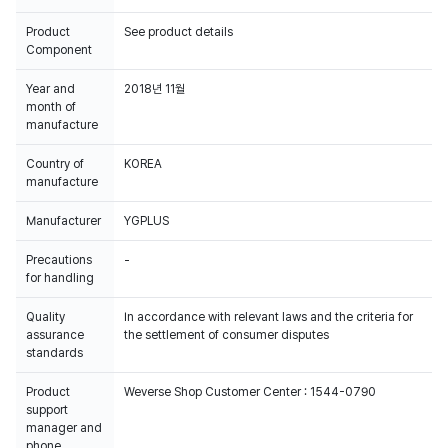
Product
See product details
Component
Year and
2018년 11월
month of
manufacture
Country of
KOREA
manufacture
Manufacturer
YGPLUS
Precautions
-
for handling
Quality
In accordance with relevant laws and the criteria for
assurance
the settlement of consumer disputes
standards
Product
Weverse Shop Customer Center : 1544-0790
support
manager and
phone