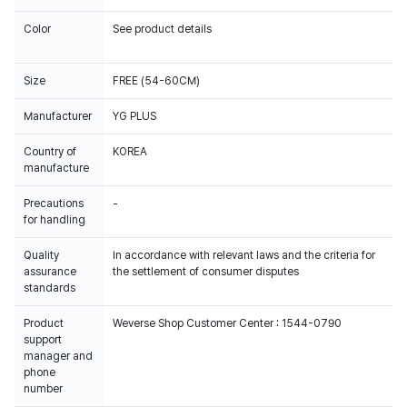
Color
See product details
Size
FREE (54-60CM)
Manufacturer
YG PLUS
Country of
KOREA
manufacture
Precautions
-
for handling
Quality
In accordance with relevant laws and the criteria for
assurance
the settlement of consumer disputes
standards
Product
Weverse Shop Customer Center : 1544-0790
support
manager and
phone
number