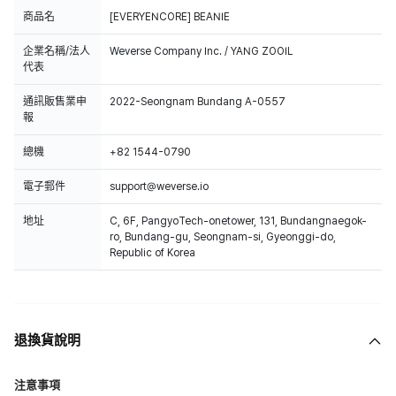
商品名
[EVERYENCORE] BEANIE
企業名稱/法人
Weverse Company Inc. / YANG ZOOIL
代表
通訊販售業申
2022-Seongnam Bundang A-0557
報
總機
+82 1544-0790
電子郵件
support@weverse.io
地址
C, 6F, PangyoTech-onetower, 131, Bundangnaegok-
ro, Bundang-gu, Seongnam-si, Gyeonggi-do,
Republic of Korea
退換貨說明
注意事項