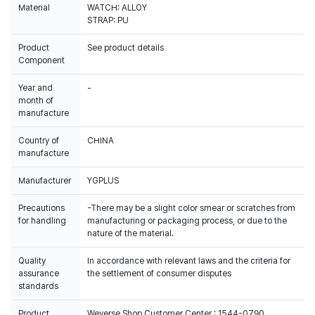
Material
WATCH: ALLOY
STRAP: PU
Product
See product details
Component
Year and
-
month of
manufacture
Country of
CHINA
manufacture
Manufacturer
YGPLUS
Precautions
-There may be a slight color smear or scratches from
for handling
manufacturing or packaging process, or due to the
nature of the material.
Quality
In accordance with relevant laws and the criteria for
assurance
the settlement of consumer disputes
standards
Product
Weverse Shop Customer Center : 1544-0790