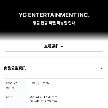
查看更多
商品公告資訊
Product
[PAGE] KEYRING
name
Size
WATCH: 31 X 31 mm
STRAP: 75 X 20 mm