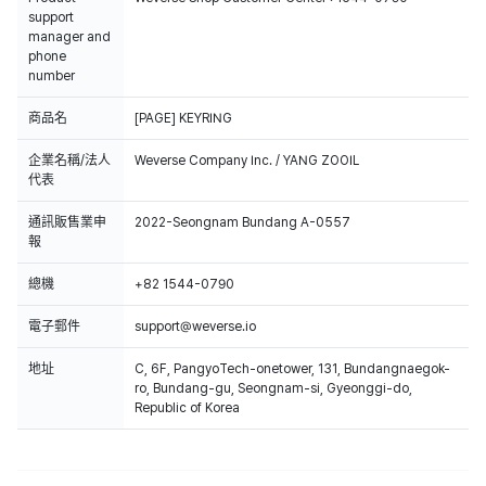
support
manager and
phone
number
商品名
[PAGE] KEYRING
企業名稱/法人
Weverse Company Inc. / YANG ZOOIL
代表
通訊販售業申
2022-Seongnam Bundang A-0557
報
總機
+82 1544-0790
電子郵件
support@weverse.io
地址
C, 6F, PangyoTech-onetower, 131, Bundangnaegok-
ro, Bundang-gu, Seongnam-si, Gyeonggi-do,
Republic of Korea