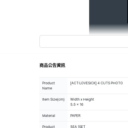
商品公告資訊
Product
[ACT:LOVESICK] 4 CUTS PHOTO
Name
Item Size(cm)
Width x Height
5.5 x 16
Material
PAPER
Product
5EA 1SET