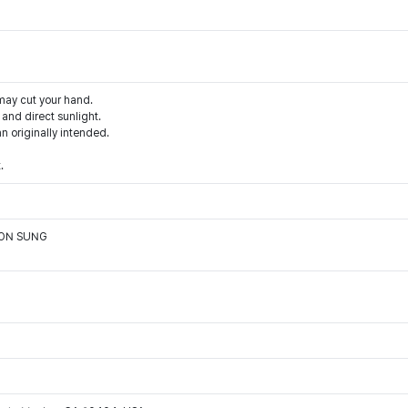
may cut your hand.
and direct sunlight.
an originally intended.
.
OON SUNG