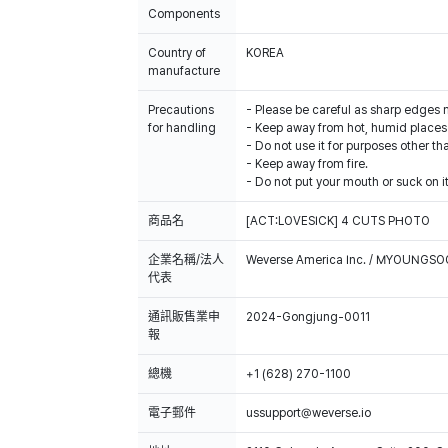
Components
Country of
KOREA
manufacture
Precautions
- Please be careful as sharp edges 
for handling
- Keep away from hot, humid places 
- Do not use it for purposes other th
- Keep away from fire.
- Do not put your mouth or suck on it
商品名
[ACT:LOVESICK] 4 CUTS PHOTO
企業名稱/法人
Weverse America Inc. / MYOUNGS
代表
通訊販售業申
2024-Gongjung-0011
報
總機
+1 (628) 270-1100
電子郵件
ussupport@weverse.io