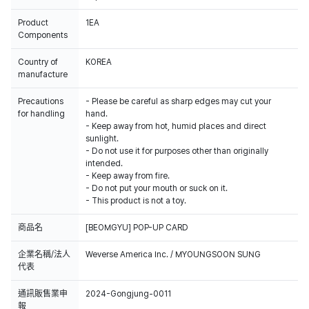
Product
1EA
Components
Country of
KOREA
manufacture
Precautions
- Please be careful as sharp edges may cut your
for handling
hand.
- Keep away from hot, humid places and direct
sunlight.
- Do not use it for purposes other than originally
intended.
- Keep away from fire.
- Do not put your mouth or suck on it.
- This product is not a toy.
商品名
[BEOMGYU] POP-UP CARD
企業名稱/法人
Weverse America Inc. / MYOUNGSOON SUNG
代表
通訊販售業申
2024-Gongjung-0011
報