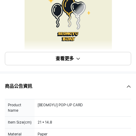
查看更多
商品公告資訊
Product
[BEOMGYU] POP-UP CARD
Name
Item Size(cm)
21 * 14.8
Material
Paper