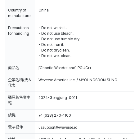
Country of
China
manufacture
Precautions
- Do not wash it.
for handling
- Do not use bleach.
- Do not use tumble dry.
- Do not iron it.
- Do not dryclean.
- Do not wet clean.
商品名
[Chaotic Wonderland] POUCH
企業名稱/法人
Weverse America Inc. / MYOUNGSOON SUNG
代表
通訊販售業申
2024-Gongjung-0011
報
總機
+1 (628) 270-1100
電子郵件
ussupport@weverse.io