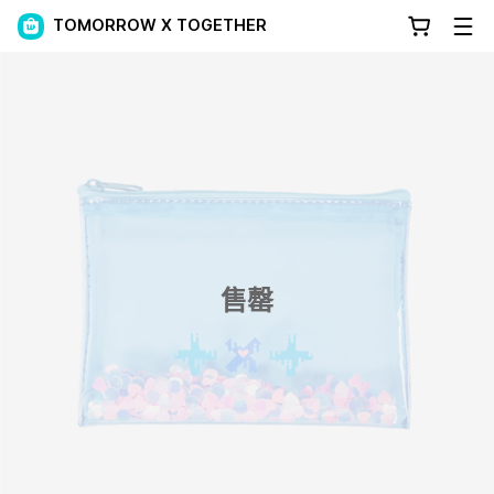
TOMORROW X TOGETHER
售罄