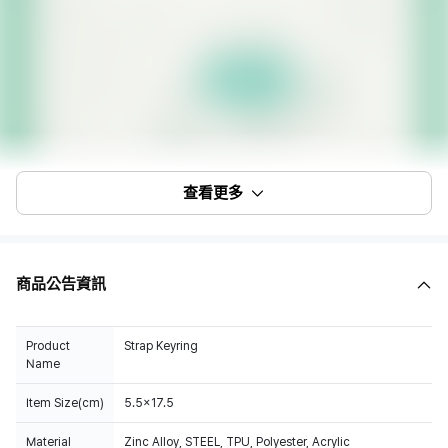
查看更多
商品公告資訊
Product
Strap Keyring
Name
Item Size(cm)
5.5x17.5
Material
Zinc Alloy, STEEL, TPU, Polyester, Acrylic