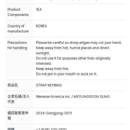
Product
1EA
Components
Country of
KOREA
manufacture
Precautions
Please be careful as sharp edges may cut your hand.
for handling
Keep away from hot, humid places and direct
sunlight.
Do not use it for purposes other than originally
intended.
Keep away from fire.
Do not put in your mouth or suck on it.
商品名
STRAP KEYRING
企業名稱/法人
Weverse America Inc. / MYOUNGSOON SUNG
代表
通訊販售業申
2024-Gongjung-0011
報
總機
+1 (628) 270-1100