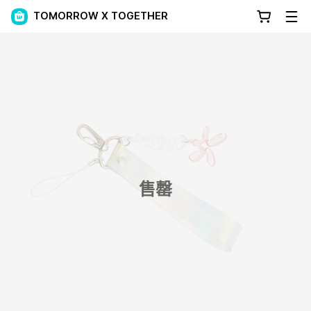
TOMORROW X TOGETHER
售罄