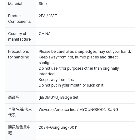
Material
Steel
Product
2EA / 1SET
Components
Country of
CHINA
manufacture
Precautions
Please be careful as sharp edges may cut your hand.
for handling
Keep away from hot, humid places and direct
sunlight.
Do not use it for purposes other than originally
intended.
Keep away from fire.
Do not put in your mouth or suck on it.
商品名
[BEOMGYU] Badge Set
企業名稱/法人
Weverse America Inc. / MYOUNGSOON SUNG
代表
通訊販售業申
2024-Gongjung-0011
報