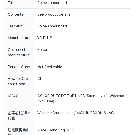
Title
To be announced
Contents
See product details
Tracklist
To be announced
Manufacturer
YG PLUS
Country of
Korea
manufacture
Period of use
Not Applicable
How to Offer
CD
Your Goods
商品名
COLOR OUTSIDE THE LINES (Scene 1 ver.) (Weverse
Exclusive)
企業名稱/法人
Weverse America Inc. / MYOUNGSOON SUNG
代表
通訊販售業申
2024-Gongjung-0011