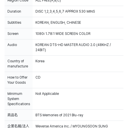
Region Code
ALL FREE(A,B,C)
Duration
DISC 1,2,3,4,5,6,7 APPROX 530 MINS
Subtitles
KOREAN, ENGLISH, CHINESE
Screen
Audio
KOREAN DTS-HD MASTER AUDIO 2.0 (48KHZ /
24BIT)
Country of
Korea
manufacture
How to Offer
CD
Your Goods
Minimum
Not Applicable
System
Specifications
商品名
BTS Memories of 2021 Blu-ray
企業名稱/法人
Weverse America Inc. / MYOUNGSOON SUNG