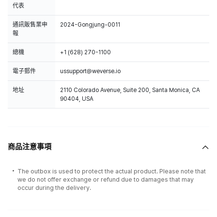
代表
通訊販售業申
2024-Gongjung-0011
報
總機
+1 (628) 270-1100
電子郵件
ussupport@weverse.io
地址
2110 Colorado Avenue, Suite 200, Santa Monica, CA
90404, USA
商品注意事項
The outbox is used to protect the actual product. Please note that
we do not offer exchange or refund due to damages that may
occur during the delivery.