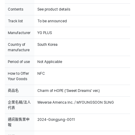
Contents
See product details
Track list
To be announced
Manufacturer
YG PLUS
Country of
South Korea
manufacture
Period of use
Not Applicable
How to Offer
NFC
Your Goods
商品名
Charm of HOPE ('Sweet Dreams' ver.)
企業名稱/法人
Weverse America Inc. / MYOUNGSOON SUNG
代表
通訊販售業申
2024-Gongjung-0011
報