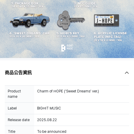
商品公告資訊
Product
Charm of HOPE ('Sweet Dreams' ver.)
name
Label
BIGHIT MUSIC
Release date
2025.08.22
Title
To be announced