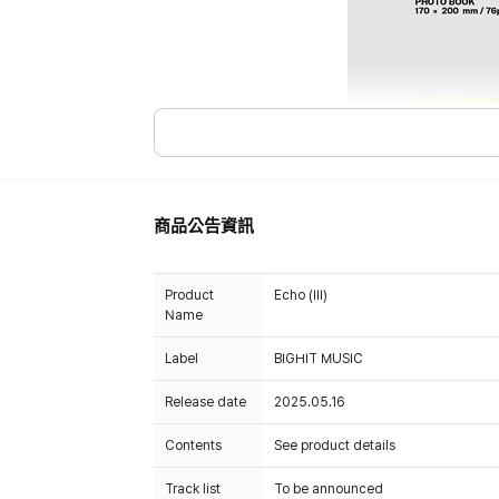
商品公告資訊
Product
Echo (III)
Name
Label
BIGHIT MUSIC
Release date
2025.05.16
Contents
See product details
Track list
To be announced