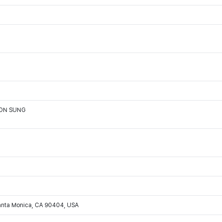
OON SUNG
Santa Monica, CA 90404, USA