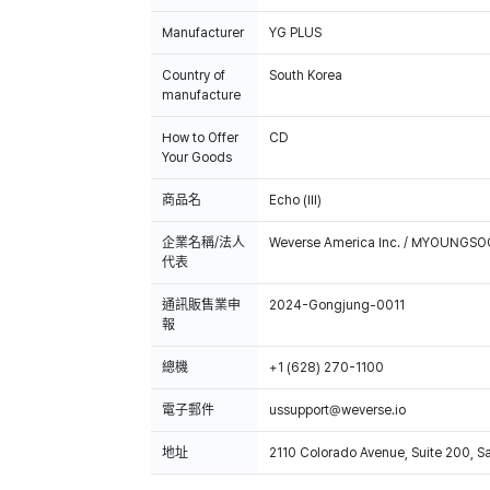
Manufacturer
YG PLUS
Country of
South Korea
manufacture
How to Offer
CD
Your Goods
商品名
Echo (III)
企業名稱/法人
Weverse America Inc. / MYOUNGS
代表
通訊販售業申
2024-Gongjung-0011
報
總機
+1 (628) 270-1100
電子郵件
ussupport@weverse.io
地址
2110 Colorado Avenue, Suite 200, 