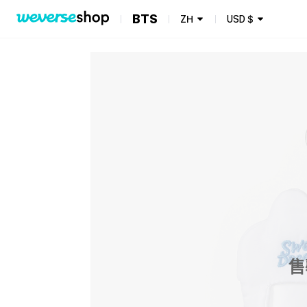
BTS
ZH
USD
$
售