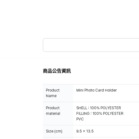
商品公告資訊
Product
Mini Photo Card Holder
Name
Product
SHELL : 100% POLYESTER
material
FILLING : 100% POLYESTER
PVC
Size (cm)
9.5 x 13.5