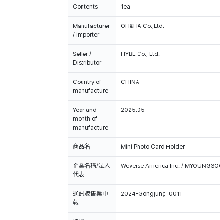
Contents
1ea
Manufacturer
OH&HA Co.,Ltd.
/ Importer
Seller /
HYBE Co., Ltd.
Distributor
Country of
CHINA
manufacture
Year and
2025.05
month of
manufacture
商品名
Mini Photo Card Holder
企業名稱/法人
Weverse America Inc. / MYOUNGS
代表
通訊販售業申
2024-Gongjung-0011
報