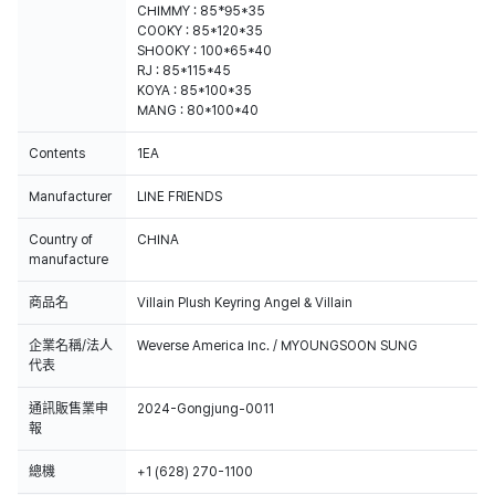
CHIMMY : 85*95*35
COOKY : 85*120*35
SHOOKY : 100*65*40
RJ : 85*115*45
KOYA : 85*100*35
MANG : 80*100*40
Contents
1EA
Manufacturer
LINE FRIENDS
Country of
CHINA
manufacture
商品名
Villain Plush Keyring Angel & Villain
企業名稱/法人
Weverse America Inc. / MYOUNGSOON SUNG
代表
通訊販售業申
2024-Gongjung-0011
報
總機
+1 (628) 270-1100