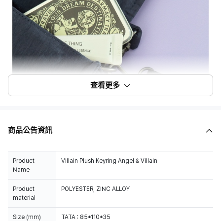
查看更多
商品公告資訊
Product
Villain Plush Keyring Angel & Villain
Name
Product
POLYESTER, ZINC ALLOY
material
Size (mm)
TATA : 85*110*35