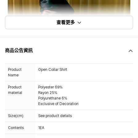
查看更多
商品公告資訊
Product
Open Collar Shirt
Name
Product
Polyester 69%
material
Rayon 25%
Polyurethane 6%
Exclusive of Decoration
Size(cm)
See product details
Contents
1EA