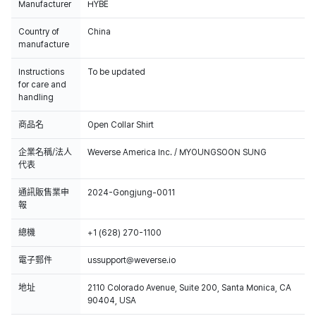
Manufacturer
HYBE
Country of
China
manufacture
Instructions
To be updated
for care and
handling
商品名
Open Collar Shirt
企業名稱/法人
Weverse America Inc. / MYOUNGSOON SUNG
代表
通訊販售業申
2024-Gongjung-0011
報
總機
+1 (628) 270-1100
電子郵件
ussupport@weverse.io
地址
2110 Colorado Avenue, Suite 200, Santa Monica, CA
90404, USA