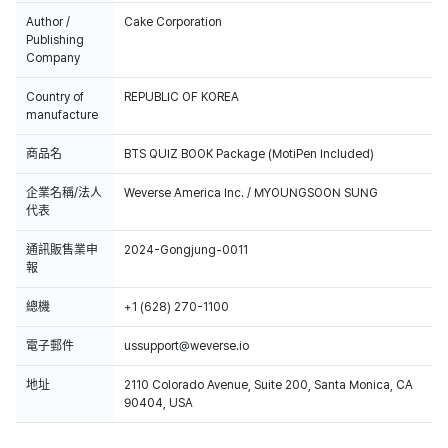
Author /
Cake Corporation
Publishing
Company
Country of
REPUBLIC OF KOREA
manufacture
商品名
BTS QUIZ BOOK Package (MotiPen Included)
企業名稱/法人
Weverse America Inc. / MYOUNGSOON SUNG
代表
通訊販售業申
2024-Gongjung-0011
報
總機
+1 (628) 270-1100
電子郵件
ussupport@weverse.io
地址
2110 Colorado Avenue, Suite 200, Santa Monica, CA
90404, USA