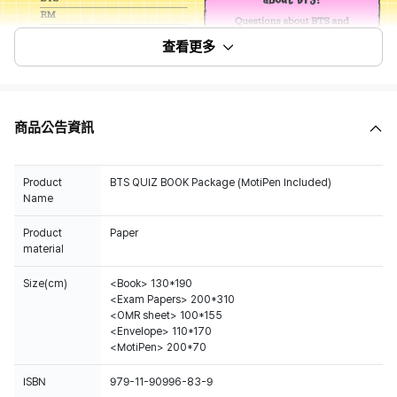
查看更多
商品公告資訊
Product
BTS QUIZ BOOK Package (MotiPen Included)
Name
Product
Paper
material
Size(cm)
<Book> 130*190
<Exam Papers> 200*310
<OMR sheet> 100*155
<Envelope> 110*170
<MotiPen> 200*70
ISBN
979-11-90996-83-9