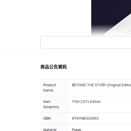
商品公告資訊
Product
BEYOND THE STORY (Original Edition
Name
Item
176x237x43mm
Size(mm)
ISBN
9791198320902
Material
Paper