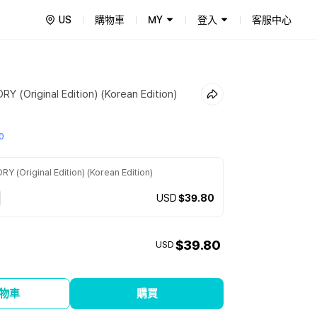
US
購物車
MY
登入
客服中心
 (Original Edition) (Korean Edition)
0
 (Original Edition) (Korean Edition)
USD
$39.80
$39.80
USD
物車
購買