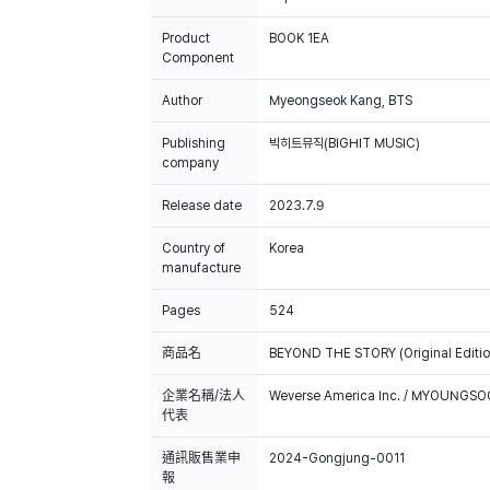
Product
BOOK 1EA
Component
Author
Myeongseok Kang, BTS
Publishing
빅히트뮤직(BIGHIT MUSIC)
company
Release date
2023.7.9
Country of
Korea
manufacture
Pages
524
商品名
BEYOND THE STORY (Original Edition
企業名稱/法人
Weverse America Inc. / MYOUNGS
代表
通訊販售業申
2024-Gongjung-0011
報