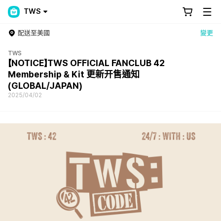
TWS
配送至美國
變更
TWS
【NOTICE】TWS OFFICIAL FANCLUB 42
Membership & Kit 更新开售通知
(GLOBAL/JAPAN)
2025/04/02