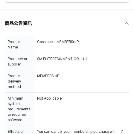
商品公告資訊
Product
Cassiopeia MEMBERSHIP
Name
Producer or
SM ENTERTAINMENT CO., Ltd.
supplier
Product
MEMBERSHIP
delivery
method
Minimum
Not Applicable
system
requirements
or required
software
Effects of
You can cancel your membership purchase within 7