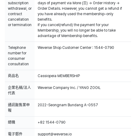
subscription
days of payment via More (☰) → Order History →
withdrawal, or
Order Details. However, you cannot get a refund if
contract
you have already used the membership-only
cancellation
benefits.
or termination
If you cancel(refund) the payment for your
Membership, you will no longer be able to take
advantage of Membership benefits.
Telephone
Weverse Shop Customer Center : 1544-0790
number for
consumer
consultation
商品名
Cassiopeia MEMBERSHIP
企業名稱/法人
Weverse Company Inc. / YANG ZOOIL
代表
通訊販售業申
2022-Seongnam Bundang A-0557
報
總機
+82 1544-0790
電子郵件
support@weverse.io