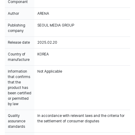
Componant
Author
ARENA
Publishing
SEOUL MEDIA GROUP
company
Release date
2025.02.20
Country of
KOREA
manufacture
Information
Not Applicable
that confirms
that the
product has
been certified
or permitted
by law
Quality
In accordance with relevant laws and the criteria for
assurance
the settlement of consumer disputes
standards