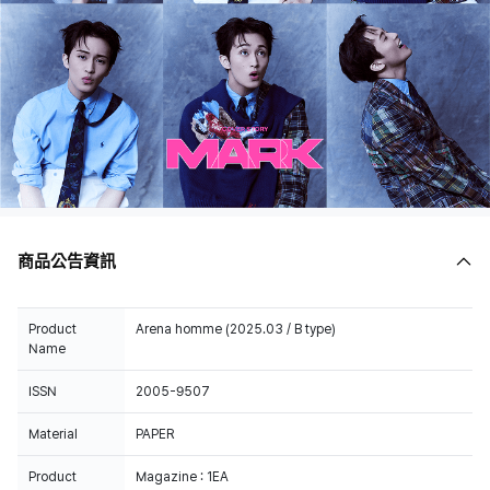
商品公告資訊
Product
Arena homme (2025.03 / B type)
Name
ISSN
2005-9507
Material
PAPER
Product
Magazine : 1EA