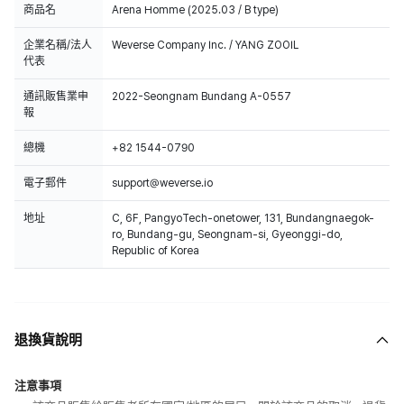
商品名
Arena Homme (2025.03 / B type)
企業名稱/法人
Weverse Company Inc. / YANG ZOOIL
代表
通訊販售業申
2022-Seongnam Bundang A-0557
報
總機
+82 1544-0790
電子郵件
support@weverse.io
地址
C, 6F, PangyoTech-onetower, 131, Bundangnaegok-
ro, Bundang-gu, Seongnam-si, Gyeonggi-do,
Republic of Korea
退換貨說明
注意事項