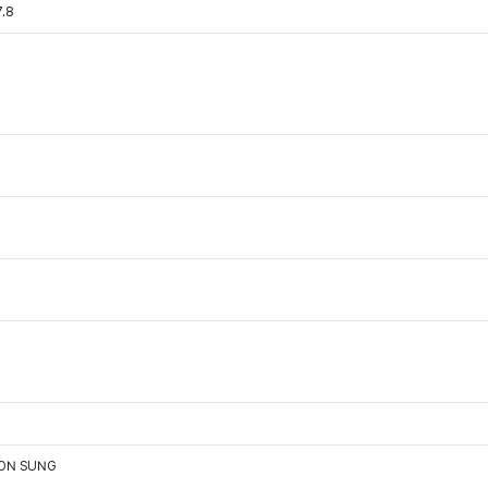
7.8
OON SUNG