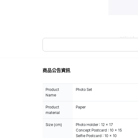
商品公告資訊
Product
Photo Set
Name
Product
Paper
material
Size (cm)
Photo Holder : 12 x 17
Concept Postcard : 10 x 15
Selfie Postcard : 10 x 10