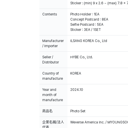
Sticker : (min) 9 x 2.6 ~ (max) 7.8 x 
Contents
Photo Holder : 1EA
Concept Postcard : 8EA
Selfie Postcard : 5EA
Sticker : 3EA / 1SET
Manufacturer
ILSANG KOREA Co., Ltd
/ Importer
Seller /
HYBE Co., Ltd.
Distributor
Country of
KOREA
manufacture
Year and
2024.10
month of
manufacture
商品名
Photo Set
企業名稱/法人
Weverse America Inc. / MYOUNGS
代表