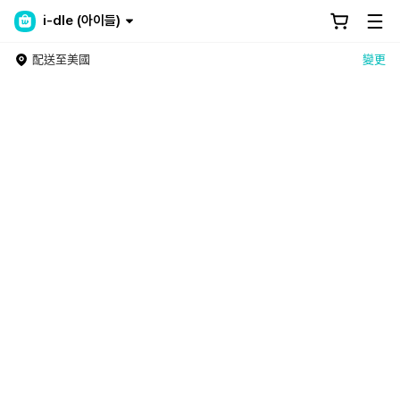
i-dle (아이들)
配送至美國
變更
Weverse Shop - All things for Fans
為全球粉絲打造的No.1 Official Merch Store！從全