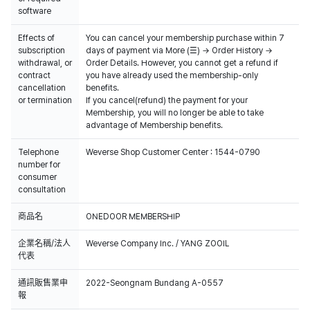
software
Effects of
You can cancel your membership purchase within 7
subscription
days of payment via More (☰) → Order History →
withdrawal, or
Order Details. However, you cannot get a refund if
contract
you have already used the membership-only
cancellation
benefits.
or termination
If you cancel(refund) the payment for your
Membership, you will no longer be able to take
advantage of Membership benefits.
Telephone
Weverse Shop Customer Center : 1544-0790
number for
consumer
consultation
商品名
ONEDOOR MEMBERSHIP
企業名稱/法人
Weverse Company Inc. / YANG ZOOIL
代表
通訊販售業申
2022-Seongnam Bundang A-0557
報