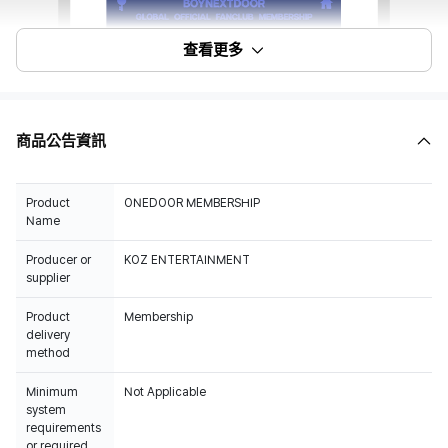
查看更多
商品公告資訊
Product
ONEDOOR MEMBERSHIP
Name
Producer or
KOZ ENTERTAINMENT
supplier
Product
Membership
delivery
method
Minimum
Not Applicable
system
requirements
or required