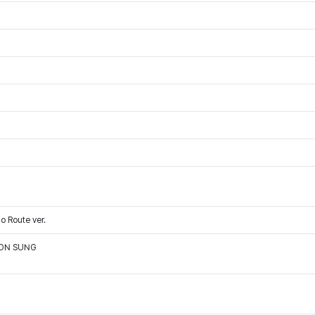
 Route ver.
OON SUNG