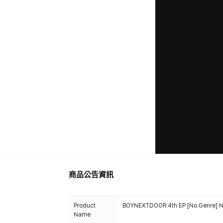
商品公告資訊
Product
BOYNEXTDOOR 4th EP [No Genre] No
Name