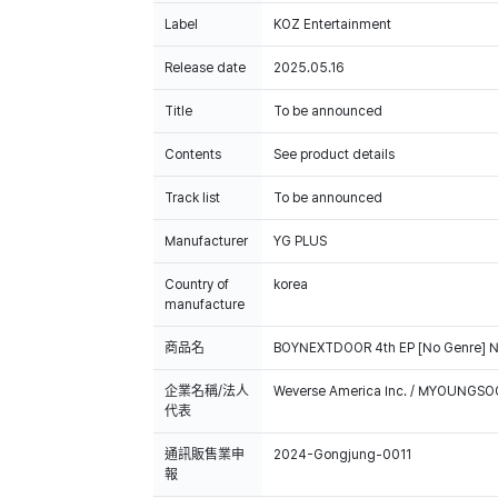
Label
KOZ Entertainment
Release date
2025.05.16
Title
To be announced
Contents
See product details
Track list
To be announced
Manufacturer
YG PLUS
Country of
korea
manufacture
商品名
BOYNEXTDOOR 4th EP [No Genre] No
企業名稱/法人
Weverse America Inc. / MYOUNGS
代表
通訊販售業申
2024-Gongjung-0011
報