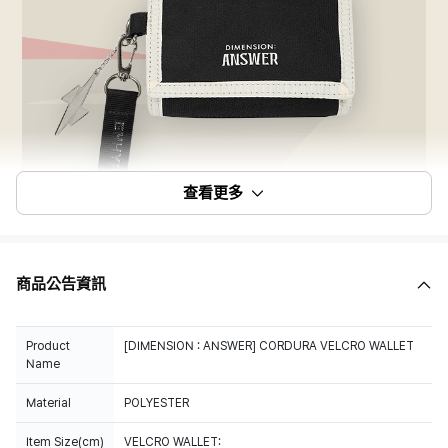
查看更多
商品公告資訊
Product
[DIMENSION : ANSWER] CORDURA VELCRO WALLET
Name
Material
POLYESTER
Item Size(cm)
VELCRO WALLET: