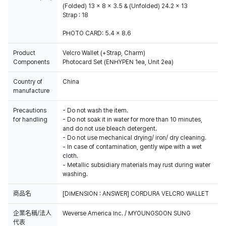
(Folded) 13 x 8 x 3.5 & (Unfolded) 24.2 x 13
Strap : 18
PHOTO CARD: 5.4 x 8.6
Product
Velcro Wallet (+Strap, Charm)
Components
Photocard Set (ENHYPEN 1ea, Unit 2ea)
Country of
China
manufacture
Precautions
- Do not wash the item.
for handling
- Do not soak it in water for more than 10 minutes,
and do not use bleach detergent.
- Do not use mechanical drying/ iron/ dry cleaning.
- In case of contamination, gently wipe with a wet
cloth.
- Metallic subsidiary materials may rust during water
washing.
商品名
[DIMENSION : ANSWER] CORDURA VELCRO WALLET
企業名稱/法人
Weverse America Inc. / MYOUNGSOON SUNG
代表