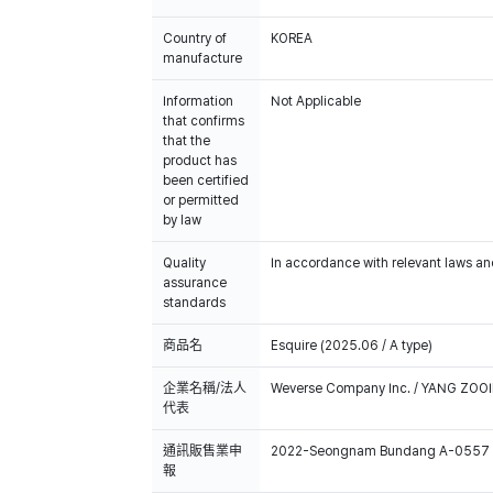
Country of
KOREA
manufacture
Information
Not Applicable
that confirms
that the
product has
been certified
or permitted
by law
Quality
In accordance with relevant laws and
assurance
standards
商品名
Esquire (2025.06 / A type)
企業名稱/法人
Weverse Company Inc. / YANG ZOOI
代表
通訊販售業申
2022-Seongnam Bundang A-0557
報