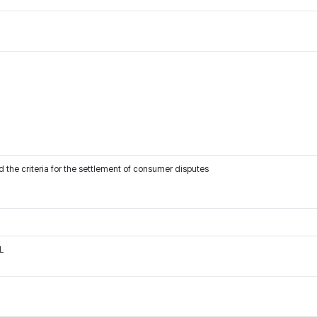
 the criteria for the settlement of consumer disputes
L