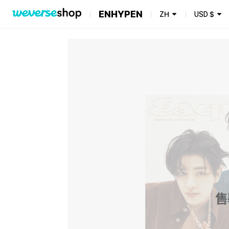
ENHYPEN
ZH
USD
$
售