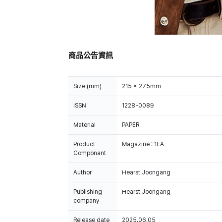
商品公告資訊
Size (mm)
215 x 275mm
ISSN
1228-0089
Material
PAPER
Product
Magazine : 1EA
Componant
Author
Hearst Joongang
Publishing
Hearst Joongang
company
Release date
2025.06.05