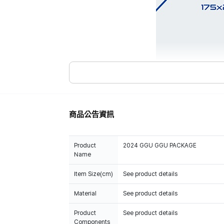
商品公告資訊
Product
2024 GGU GGU PACKAGE
Name
Item Size(cm)
See product details
Material
See product details
Product
See product details
Components