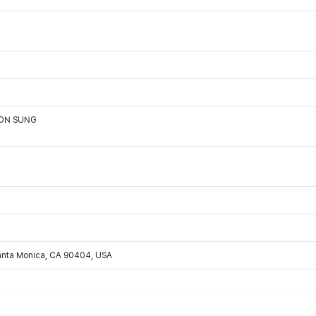
OON SUNG
Santa Monica, CA 90404, USA