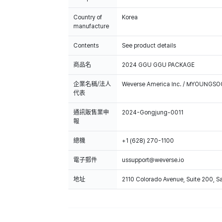
Country of
Korea
manufacture
Contents
See product details
商品名
2024 GGU GGU PACKAGE
企業名稱/法人
Weverse America Inc. / MYOUNGS
代表
通訊販售業申
2024-Gongjung-0011
報
總機
+1 (628) 270-1100
電子郵件
ussupport@weverse.io
地址
2110 Colorado Avenue, Suite 200, 