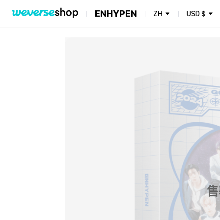
ENHYPEN
ZH
USD
$
售