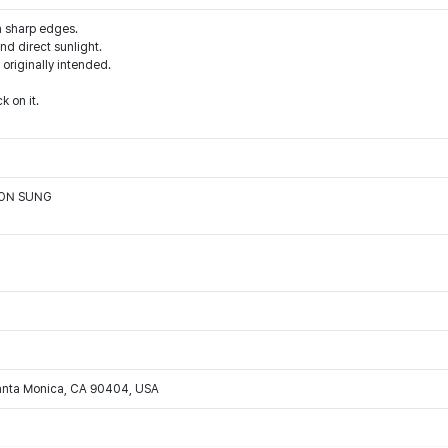
m sharp edges.
d direct sunlight.
 originally intended.
k on it.
OON SUNG
Santa Monica, CA 90404, USA