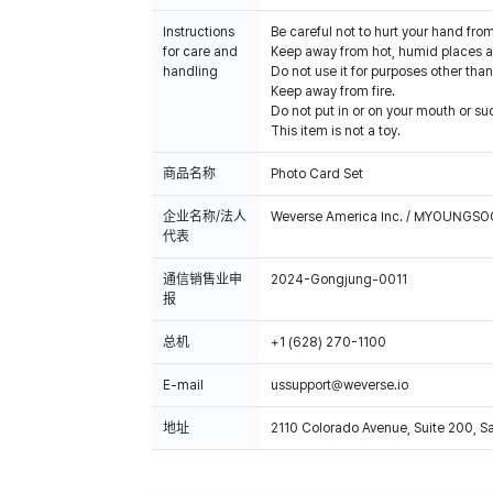
Instructions
Be careful not to hurt your hand fro
for care and
Keep away from hot, humid places an
handling
Do not use it for purposes other than
Keep away from fire.
Do not put in or on your mouth or suc
This item is not a toy.
商品名称
Photo Card Set
企业名称/法人
Weverse America Inc. / MYOUNGS
代表
通信销售业申
2024-Gongjung-0011
报
总机
+1 (628) 270-1100
E-mail
ussupport@weverse.io
地址
2110 Colorado Avenue, Suite 200, 