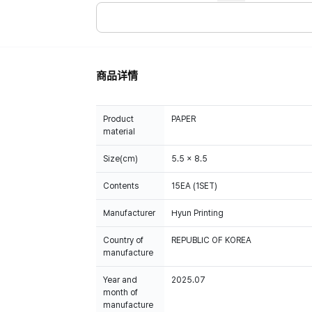
商品详情
Product
PAPER
material
Size(cm)
5.5 x 8.5
Contents
15EA (1SET)
Manufacturer
Hyun Printing
Country of
REPUBLIC OF KOREA
manufacture
Year and
2025.07
month of
manufacture